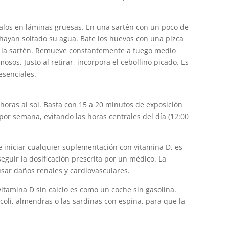
alos en láminas gruesas. En una sartén con un poco de
 hayan soltado su agua. Bate los huevos con una pizca
n la sartén. Remueve constantemente a fuego medio
sos. Justo al retirar, incorpora el cebollino picado. Es
esenciales.
 horas al sol. Basta con 15 a 20 minutos de exposición
 por semana, evitando las horas centrales del día (12:00
e iniciar cualquier suplementación con vitamina D, es
seguir la dosificación prescrita por un médico. La
usar daños renales y cardiovasculares.
itamina D sin calcio es como un coche sin gasolina.
ócoli, almendras o las sardinas con espina, para que la