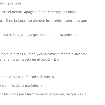
livio por taza.
elte el hervor, apaga el fuego y agrega las hojas.
s. Si no la tapas, se pierden los aceites esenciales que
s comidas para la digestión, o una taza antes de
 Uno huele más a limón y el otro más a menta o alcanfor.
tener en una maceta en el balcón! 🪴✨
ar. 2 tazas al día son suficientes.
onsumirla de forma interna.
e las hojas para lavar heridas pequeñas, ya que es un