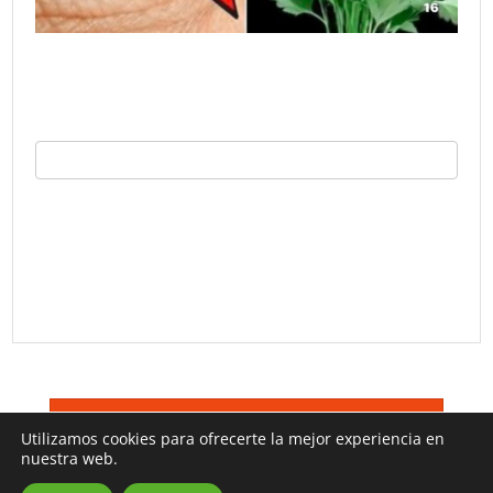
©
Trucos TV 2026
Terminos De Uso
Utilizamos cookies para ofrecerte la mejor experiencia en
nuestra web.