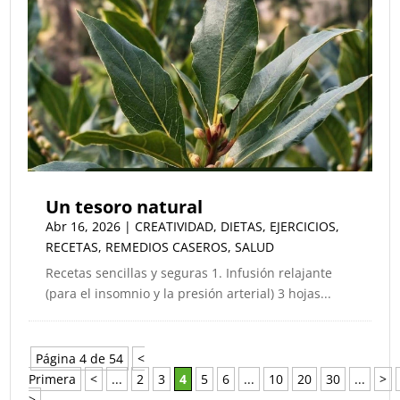
Un tesoro natural
Abr 16, 2026
|
CREATIVIDAD
,
DIETAS
,
EJERCICIOS
,
RECETAS
,
REMEDIOS CASEROS
,
SALUD
Recetas sencillas y seguras 1. Infusión relajante
(para el insomnio y la presión arterial) 3 hojas...
Página 4 de 54
<
Primera
<
...
2
3
4
5
6
...
10
20
30
...
>
>