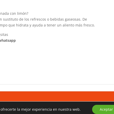
inada con limón?
 sustituto de los refrescos o bebidas gaseosas. De
iempo que hidrata y ayuda a tener un aliento más fresco.
sitas
 whatsapp
 ofrecerte la mejor experiencia en nuestra web.
Aceptar