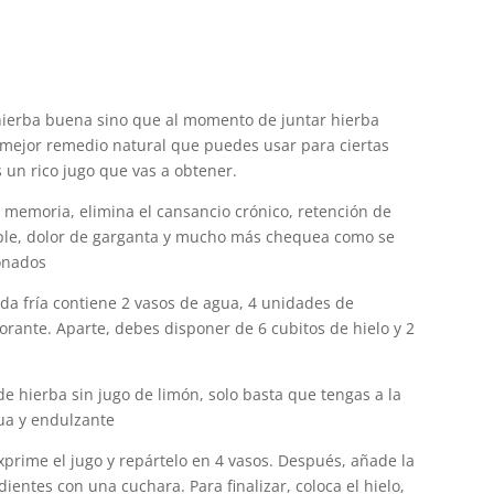
 hierba buena sino que al momento de juntar hierba
mejor remedio natural que puedes usar para ciertas
un rico jugo que vas a obtener.
memoria, elimina el cansancio crónico, retención de
ltiple, dolor de garganta y mucho más chequea como se
onados
ida fría contiene 2 vasos de agua, 4 unidades de
orante. Aparte, debes disponer de 6 cubitos de hielo y 2
de hierba sin jugo de limón, solo basta que tengas a la
ua y endulzante
exprime el jugo y repártelo en 4 vasos. Después, añade la
entes con una cuchara. Para finalizar, coloca el hielo,