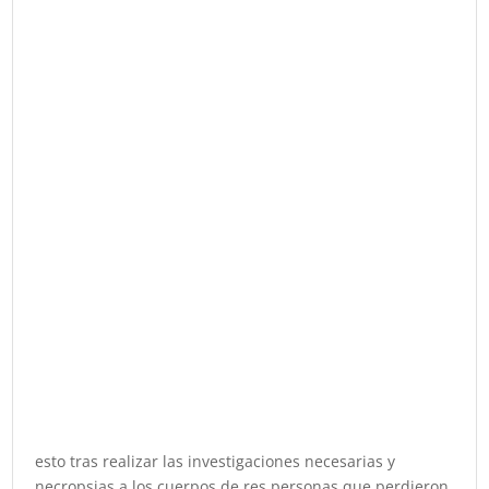
esto tras realizar las investigaciones necesarias y
necropsias a los cuerpos de res personas que perdieron