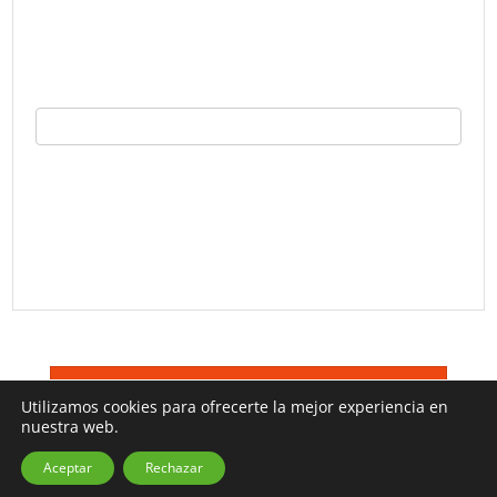
©
Trucos TV 2026
Terminos De Uso
Utilizamos cookies para ofrecerte la mejor experiencia en
nuestra web.
Aceptar
Rechazar