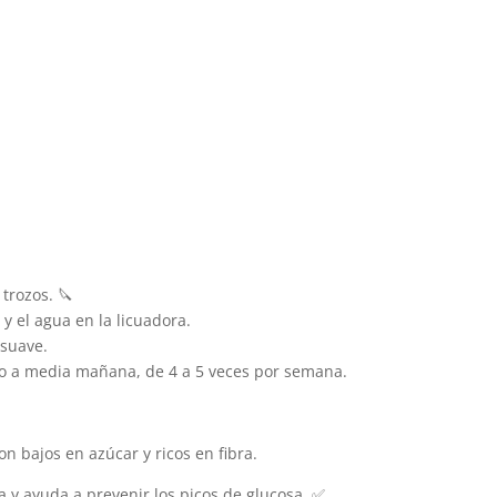
trozos. 🔪
y el agua en la licuadora.
 suave.
a media mañana, de 4 a 5 veces por semana.
n bajos en azúcar y ricos en fibra.
 y ayuda a prevenir los picos de glucosa. ✅